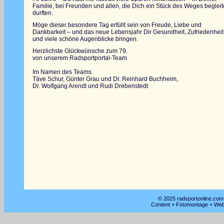
Familie, bei Freunden und allen, die Dich ein Stück des Weges beglei
durften.
Möge dieser besondere Tag erfüllt sein von Freude, Liebe und
Dankbarkeit – und das neue Lebensjahr Dir Gesundheit, Zufriedenheit
und viele schöne Augenblicke bringen.
Herzlichste Glückwünsche zum 79.
von unserem Radsportportal-Team
Im Namen des Teams
Täve Schur, Günter Grau und Dr. Reinhard Buchheim,
Dr. Wolfgang Arendt und Rudi Drebenstedt
© 2025 radsportonline.com 
Content + Fotomontage + Web