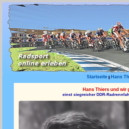
Startseite
Hans Thi
||
Hans Thiers und wir 
einst siegreicher DDR-Radrennfah