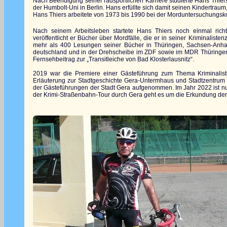
Nach Beendigung seiner radsportlichen Karriere studierte Hans Thier
der Humbolt-Uni in Berlin. Hans erfüllte sich damit seinen Kindertraum,
Hans Thiers arbeitete von 1973 bis 1990 bei der Morduntersuchungsk
Nach seinem Arbeitsleben startete Hans Thiers noch einmal richti
veröffentlicht er Bücher über Mordfälle, die er in seiner Kriminalist
mehr als 400 Lesungen seiner Bücher in Thüringen, Sachsen-Anhal
deutschland und in der Drehscheibe im ZDF sowie im MDR Thüringen 
Fernsehbeitrag zur „Transitleiche von Bad Klosterlausnitz“.
2019 war die Premiere einer Gästeführung zum Thema Kriminalisti
Erläuterung zur Stadtgeschichte Gera-Untermhaus und Stadtzentrum Ge
der Gästeführungen der Stadt Gera aufgenommen. Im Jahr 2022 ist nu
der Krimi-Straßenbahn-Tour durch Gera geht es um die Erkundung der 