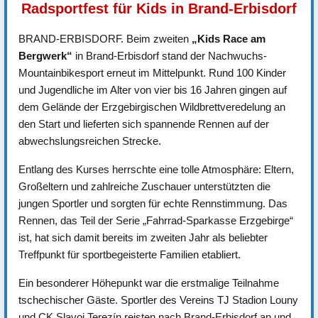
Radsportfest für Kids in Brand-Erbisdorf
BRAND-ERBISDORF. Beim zweiten
„Kids Race am
Bergwerk“
in Brand-Erbisdorf stand der Nachwuchs-
Mountainbikesport erneut im Mittelpunkt. Rund 100 Kinder
und Jugendliche im Alter von vier bis 16 Jahren gingen auf
dem Gelände der Erzgebirgischen Wildbrettveredelung an
den Start und lieferten sich spannende Rennen auf der
abwechslungsreichen Strecke.
Entlang des Kurses herrschte eine tolle Atmosphäre: Eltern,
Großeltern und zahlreiche Zuschauer unterstützten die
jungen Sportler und sorgten für echte Rennstimmung. Das
Rennen, das Teil der Serie „Fahrrad-Sparkasse Erzgebirge“
ist, hat sich damit bereits im zweiten Jahr als beliebter
Treffpunkt für sportbegeisterte Familien etabliert.
Ein besonderer Höhepunkt war die erstmalige Teilnahme
tschechischer Gäste. Sportler des Vereins TJ Stadion Louny
und CK Slavoj Terezín reisten nach Brand-Erbisdorf an und