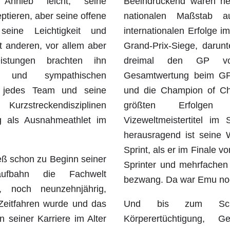
Anhieb leicht, seine
Beeindruckend waren neb
tieren, aber seine offene
nationalen Maßstab a
seine Leichtigkeit und
internationalen Erfolge im
t anderen, vor allem aber
Grand-Prix-Siege, daru
istungen brachten ihn
dreimal den GP vo
 und sympathischen
Gesamtwertung beim GP 
n jedes Team und seine
und die Champion of Ch
urzstreckendisziplinen
größten Erfolgen
ng als Ausnahmeathlet im
Vizeweltmeistertitel i
herausragend ist seine
Sprint, als er im Finale 
eß schon zu Beginn seiner
Sprinter und mehrfachen 
aufbahn die Fachwelt
bezwang. Da war Emu noc
, noch neunzehnjährig,
Zeitfahren wurde und das
Und bis zum Schl
n seiner Karriere im Alter
Körperertüchtigung, 