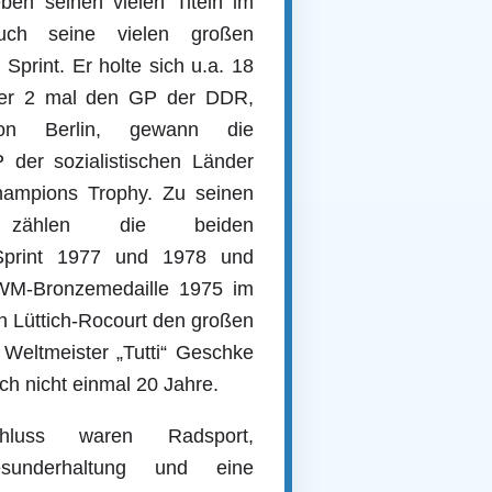
en seinen vielen Titeln im
uch seine vielen großen
 Sprint. Er holte sich u.a. 18
nter 2 mal den GP der DDR,
n Berlin, gewann die
der sozialistischen Länder
ampions Trophy. Zu seinen
 zählen die beiden
m Sprint 1977 und 1978 und
 WM-Bronzemedaille 1975 im
von Lüttich-Rocourt den großen
Weltmeister „Tutti“ Geschke
h nicht einmal 20 Jahre.
uss waren Radsport,
Gesunderhaltung und eine