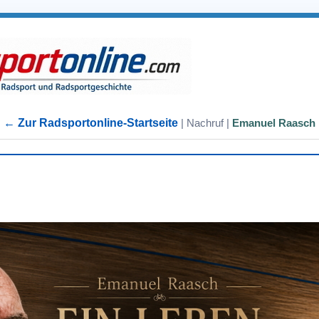
← Zur Radsportonline-Startseite
| Nachruf |
Emanuel Raasch