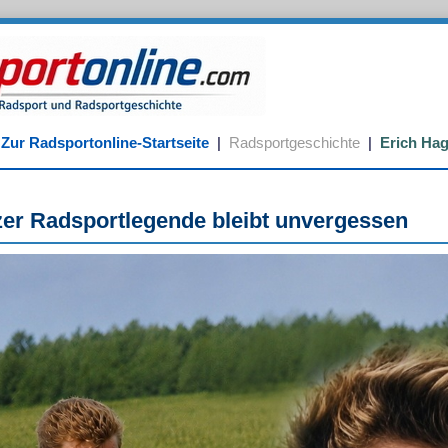
Zur Radsportonline-Startseite
|
Radsportgeschichte
|
Erich Ha
←
zer Radsportlegende bleibt unvergessen