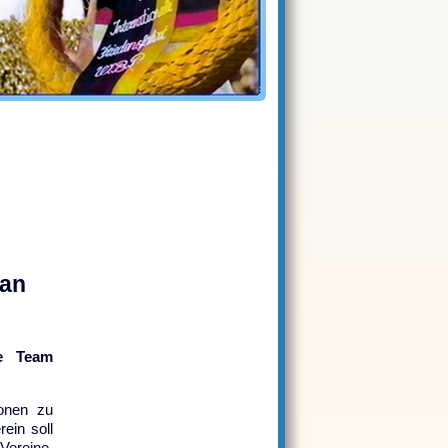
 an
e Team
ionen zu
ein soll
Vereine,