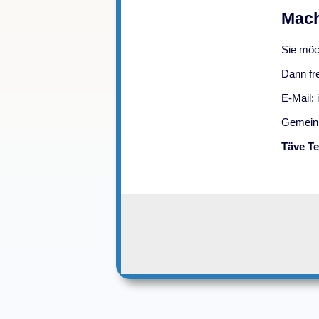
Mach
Sie möch
Dann fre
E-Mail:
Gemeins
Täve Te