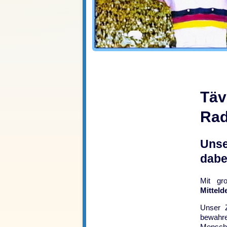
Täv
Rad
Unse
dabe
Mit gr
Mitteld
Unser Z
bewahre
Mensche