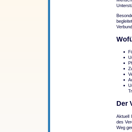
Unterstü
Besonde
begleit
Verbund
Wofü
F
U
P
Z
V
A
U
T
Der 
Aktuell
des Ver
Weg gem