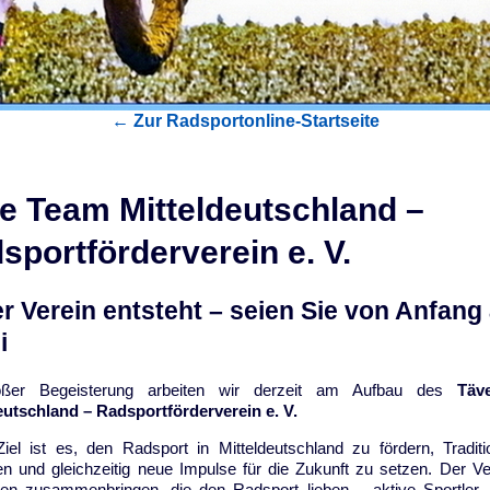
← Zur Radsportonline-Startseite
e Team Mitteldeutschland –
sportförderverein e. V.
r Verein entsteht – seien Sie von Anfang
i
oßer Begeisterung arbeiten wir derzeit am Aufbau des
Täv
eutschland – Radsportförderverein e. V.
iel ist es, den Radsport in Mitteldeutschland zu fördern, Tradit
n und gleichzeitig neue Impulse für die Zukunft zu setzen. Der Ver
n zusammenbringen, die den Radsport lieben – aktive Sportler, 