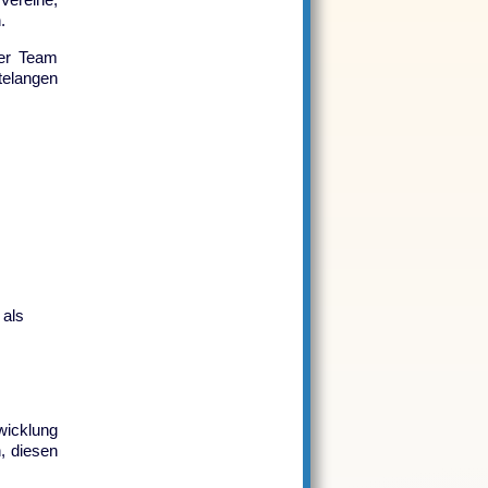
.
er Team
telangen
 als
wicklung
, diesen