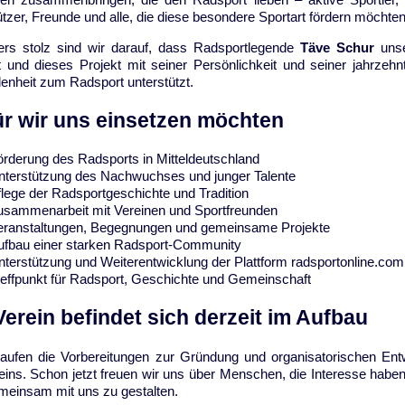
tzer, Freunde und alle, die diese besondere Sportart fördern möchten
rs stolz sind wir darauf, dass Radsportlegende
Täve Schur
uns
et und dieses Projekt mit seiner Persönlichkeit und seiner jahrzehn
enheit zum Radsport unterstützt.
r wir uns einsetzen möchten
örderung des Radsports in Mitteldeutschland
nterstützung des Nachwuchses und junger Talente
flege der Radsportgeschichte und Tradition
usammenarbeit mit Vereinen und Sportfreunden
eranstaltungen, Begegnungen und gemeinsame Projekte
ufbau einer starken Radsport-Community
nterstützung und Weiterentwicklung der Plattform radsportonline.com
reffpunkt für Radsport, Geschichte und Gemeinschaft
Verein befindet sich derzeit im Aufbau
 laufen die Vorbereitungen zur Gründung und organisatorischen Ent
eins. Schon jetzt freuen wir uns über Menschen, die Interesse haben
einsam mit uns zu gestalten.