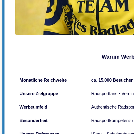
Warum Werbu
Monatliche Reichweite
ca.
15.000 Besucher
Unsere Zielgruppe
Radsportfans · Vereine
Werbeumfeld
Authentische Radsport
Besonderheit
Radsportkompetenz un
Unsere Referenzen
IServ – Schulportalse