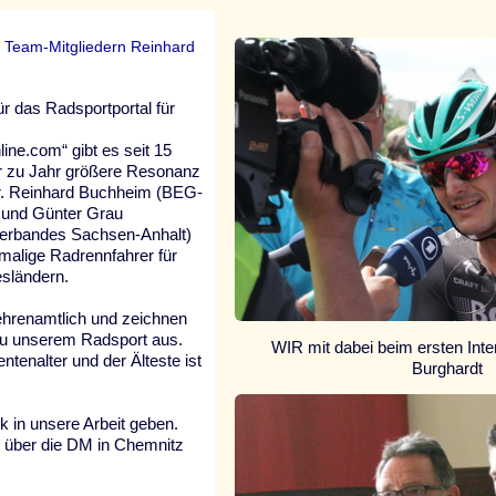
 Team-Mitgliedern Reinhard
ür das Radsportportal für
ine.com“ gibt es seit 15
hr zu Jahr größere Resonanz
Dr. Reinhard Buchheim (BEG-
und Günter Grau
verbandes Sachsen-Anhalt)
malige Radrennfahrer für
esländern.
 ehrenamtlich und zeichnen
zu unserem Radsport aus.
WIR mit dabei beim ersten Int
entenalter und der Älteste ist
Burghardt
k in unsere Arbeit geben.
ng über die DM in Chemnitz