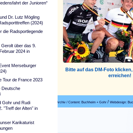
edensfahrt der Junioren“
und Dr. Lutz Mögling
Radsportttreffen (2024)
r die Radsportlegende
 Gerolt über das 9.
Februar 2024 in
 Event Merseburger
Bitte auf das DM-Foto klicken
024)
erreichen!
ie Tour de France 2023
e Deutsche
3
/
d Gohr und Rudi
online.com / Fotos: Täve-Team-online-Archiv / Content: Buchheim + Gohr
Webdesign: Bu
 "Treff der Alten" in
nser Karikaturist
nungen