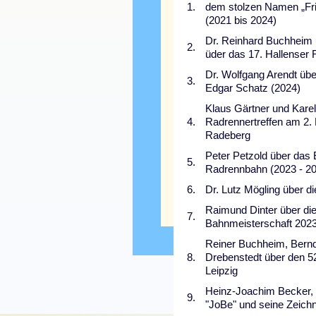
1.
dem stolzen Namen „Fri
(2021 bis 2024)
Dr. Reinhard Buchheim 
2.
üder das 17. Hallenser 
Dr. Wolfgang Arendt übe
3.
Edgar Schatz (2024)
Klaus Gärtner und Karel
4.
Radrennertreffen am 2. 
Radeberg
Peter Petzold über das
5.
Radrennbahn (2023 - 2
6.
Dr. Lutz Mögling über d
Raimund Dinter über di
7.
Bahnmeisterschaft 202
Reiner Buchheim, Bern
© 2024 radsport
8.
Drebenstedt über den 52.
Leipzig
Heinz-Joachim Becker, u
9.
"JoBe" und seine Zeich