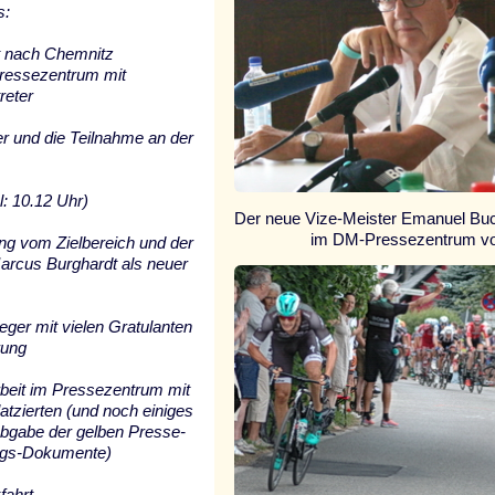
s:
t nach Chemnitz
ressezentrum mit
reter
r und die Teilnahme an der
l: 10.12 Uhr)
Der neue Vize-Meister Emanuel Bu
im DM-Pressezentrum v
ung vom Zielbereich und der
arcus Burghardt als neuer
eger mit vielen Gratulanten
rung
rbeit im Pressezentrum mit
latzierten (und noch einiges
Abgabe der gelben Presse-
ungs-Dokumente)
fahrt