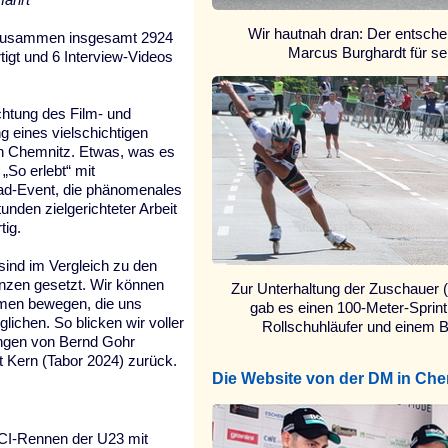
Wir hautnah dran: Der entschei
 zusammen insgesamt 2924
Marcus Burghardt für sei
gt und 6 Interview-Videos
chtung des Film- und
ng eines vielschichtigen
in Chemnitz. Etwas, was es
 „So erlebt“ mit
ad-Event, die phänomenales
unden zielgerichteter Arbeit
tig.
sind im Vergleich zu den
nzen gesetzt. Wir können
Zur Unterhaltung der Zuschaue
hmen bewegen, die uns
gab es einen 100-Meter-Sprin
ichen. So blicken wir voller
Rollschuhläufer und einem B
ungen von Bernd Gohr
 Kern (Tabor 2024) zurück.
Die Website von der DM in Che
UCI-Rennen der U23 mit