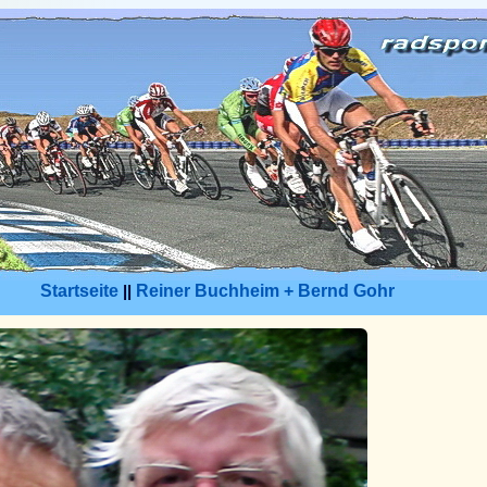
Startseite
||
Reiner Buchheim + Bernd Gohr